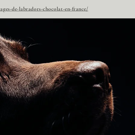
vages-de-labradors-chocolat-en-france/