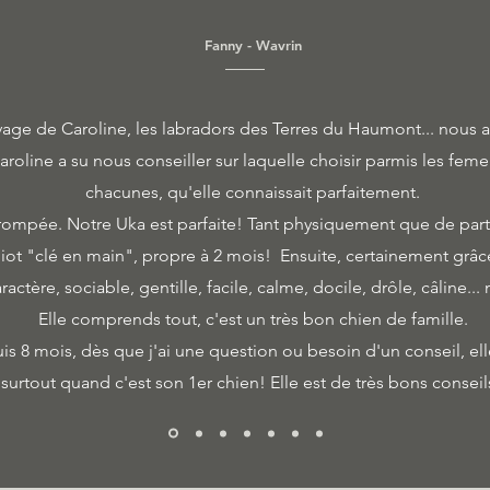
Fanny - Wavrin
ge de Caroline, les labradors des Terres du Haumont... nous 
aroline a su nous conseiller sur laquelle choisir parmis les feme
chacunes, qu'elle connaissait parfaitement.
s trompée. Notre Uka est parfaite! Tant physiquement que de par
ot "clé en main", propre à 2 mois! Ensuite, certainement grâce
actère, sociable, gentille, facile, calme, docile, drôle, câline...
Elle comprends tout, c'est un très bon chien de famille.
s 8 mois, dès que j'ai une question ou besoin d'un conseil, el
surtout quand c'est son 1er chien! Elle est de très bons conseil